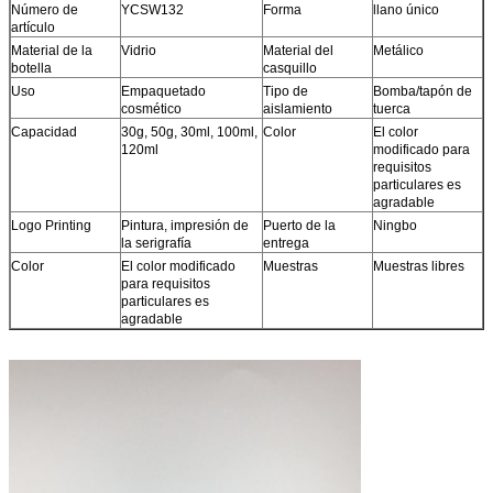
Número de
YCSW132
Forma
llano único
artículo
Material de la
Vidrio
Material del
Metálico
botella
casquillo
Uso
Empaquetado
Tipo de
Bomba/tapón de
cosmético
aislamiento
tuerca
Capacidad
30g, 50g, 30ml, 100ml,
Color
El color
120ml
modificado para
requisitos
particulares es
agradable
Logo Printing
Pintura, impresión de
Puerto de la
Ningbo
la serigrafía
entrega
Color
El color modificado
Muestras
Muestras libres
para requisitos
particulares es
agradable