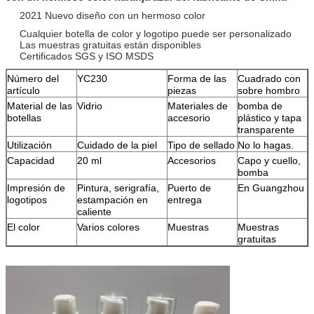
2021 Nuevo diseño con un hermoso color
Cualquier botella de color y logotipo puede ser personalizado
Las muestras gratuitas están disponibles
Certificados SGS y ISO MSDS
Número del
YC230
Forma de las
Cuadrado con
artículo
piezas
sobre hombro
Material de las
Vidrio
Materiales de
bomba de
botellas
accesorio
plástico y tapa
transparente
Utilización
Cuidado de la piel
Tipo de sellado
No lo hagas.
Capacidad
20 ml
Accesorios
Capo y cuello,
bomba
Impresión de
Pintura, serigrafía,
Puerto de
En Guangzhou
logotipos
estampación en
entrega
caliente
El color
Varios colores
Muestras
Muestras
gratuitas