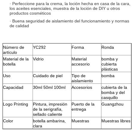
· Perfeccione para la crema, la loción hecha en casa de la cara,
los aceites esenciales, muestra de la loción de DIY u otros
productos cosméticos
· Buena seguridad de aislamiento del funcionamiento y normas
de calidad
Número de
YC292
Forma
Ronda
artículo
Material de la
Vidrio
Material
bomba y
botella
accesorio
cubierta
plásticas
Uso
Cuidado de piel
Tipo de
bomba
aislamiento
Capacidad
30ml 50ml 100ml
Accesorios
cubierta de la
bomba y del
casquillo
Logo Printing
Pintura, impresión
Puerto de la
Guangzhou
de la serigrafía,
entrega
sellado caliente
Color
botella ambarina,
Muestras
Muestras libres
clara