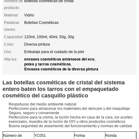
Nombre de
Botellas cosméticas de cristal
producto:
Material:
Vidrio
Palabras
Botellas Cosméticas
claves:
Capacidad:
120ml, 100ml, 40ml, 50g, 30g
Color:
Diversa pintura
Uso:
Embalaje para el cuidado de la piel
envases cosméticos amistosos del eco
Alta luz:
,
potes y tarros cosméticos
,
Envases cosméticos de la diversa pintura
Las botellas cosméticas de cristal del sistema
entero baten los tarros con el empaquetado
cosmético del casquillo plástico
Respetuoso del medio ambiente natural
Perfeccione para almacenar los materiales del skincare y del maquillaje
Seguro, seguro y conveniente
Perfeccione para la crema, la loción hecha en casa de la cara, los aceites
esenciales, muestra de la loción de DIY u otros productos cosméticos
Buena seguridad de aislamiento del funcionamiento y normas de calidad
Número de
YC051
Forma
Ronda