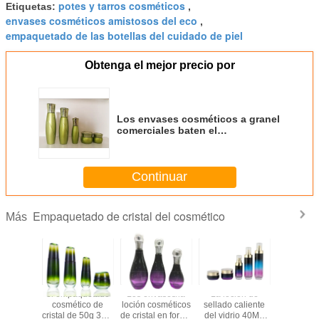
potes y tarros cosméticos
Etiquetas:
,
envases cosméticos amistosos del eco
,
empaquetado de las botellas del cuidado de piel
Obtenga el mejor precio por
Los envases cosméticos a granel
comerciales baten el
empaquetado cosmético de
Skincare de los tarros del cristal
de botellas
Continuar
Empaquetado de cristal del cosmético
Más
ases
el empaquetado
Los envases/la
La loción de
Frascos de
ticos
cosmético de
loción cosméticos
sellado caliente
para c
de loción
cristal de 50g 30g,
de cristal en forma
del vidrio 40ML