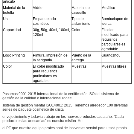
artículo
Material de la
Vidrio
Material del
Metálico
botella
casquillo
Uso
Empaquetado
Tipo de
Bomba/tapón de
cosmético
aislamiento
tuerca
Capacidad
30g, 50g, 40ml, 100ml,
Color
El color
120ml
modificado para
requisitos
particulares es
agradable
Logo Printing
Pintura, impresión de
Puerto de la
Guangzhou
la serigrafía
entrega
Color
El color modificado
Muestras
Muestras libres
para requisitos
particulares es
agradable
Pasamos 9001:2015 internacional de la certificación ISO del sistema de
gestión de la calidad e internacional rodee
sistema de gestión mental ISO14001: 2015. Tenemos alrededor 100 diversas
series de paquete cosmético de cristal
envejecimiento y todavía trabajo en los nuevos productos cada año. “Cada
producto es las artesanías” es nuestra misión. Ho
el PE que nuestro equipo profesional de las ventas servirá para usted pronto.